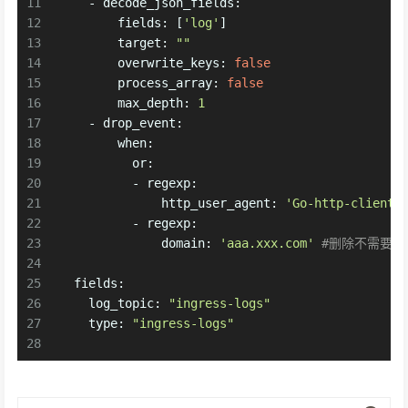
11
-
decode_json_fields:
12
fields:
 [
'log'
]
13
target:
""
14
overwrite_keys:
false
15
process_array:
false
16
max_depth:
1
17
-
drop_event:
18
when:
19
or:
20
-
regexp:
21
http_user_agent:
'Go-http-client'
22
-
regexp:
23
domain:
'aaa.xxx.com'
#删除不需要的
24
25
fields:
26
log_topic:
"ingress-logs"
27
type:
"ingress-logs"
28