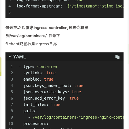
4
log-format-upstream:
'{"@timestamp":"$time_iso86
5
修改完之后重启ingress-controller,日志会输出
到/var/log/containers/ 目录下
filebeat配置收集ingress日志
YAML
1
-
type:
container
2
symlinks:
true
3
enabled:
true
4
json.keys_under_root:
true
5
json.overwrite_keys:
true
6
json.add_error_key:
true
7
tail_files:
true
8
paths:
9
-
/var/log/containers/*ingress-nginx-contro
10
processors: