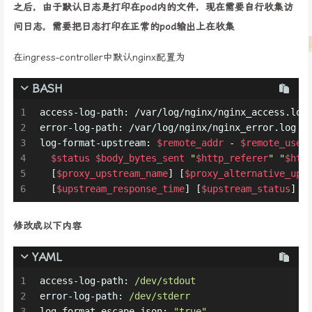
之后，由于默认日志是打印在pod内的文件，现在需要自行收集访
问日志，需要把日志打印在正常的pod输出上在收集
在ingress-controller中默认nginx配置为
BASH
1
access-log-path: /var/log/nginx/nginx_access.log
2
error-log-path: /var/log/nginx/nginx_error.log
3
log-format-upstream: 
$remote_addr
 - 
$remote_user
4
$status
$body_bytes_sent
"
$http_referer
"
"
$htt
5
  [
$proxy_upstream_name
] [
$proxy_alternative_ups
6
  [
$upstream_response_time
] [
$upstream_status
] 
$
修改成以下内容
YAML
1
access-log-path:
/dev/stdout
2
error-log-path:
/dev/stderr
3
log-format-escape-json:
"true"