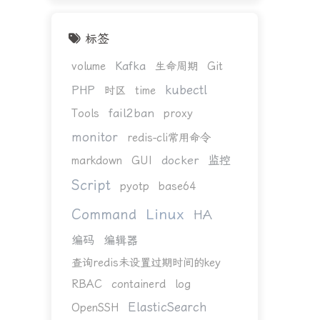
标签
Kafka
volume
生命周期
Git
kubectl
PHP
时区
time
fail2ban
Tools
proxy
monitor
redis-cli常用命令
docker
监控
markdown
GUI
Script
pyotp
base64
Linux
Command
HA
编码
编辑器
查询redis未设置过期时间的key
RBAC
containerd
log
ElasticSearch
OpenSSH